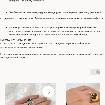
и первое, что сниму вечером».
Чтобы свести к минимуму царапины и другие повреждения, храните украшения
в отдельном отсеке шкатулки. Так вы защитите свои изделия от нежелательных дефектов.
Полимерная глина не сочетается с растворителем, парфюмерией, спиртом,
ацетоном, а также другими химическими соединениями, которые впоследствии
могут нанести ее поверхности существенный и непоправимый вред.
КАК ХРАНИТЬ УКРАШЕНИЯ
Чтобы избежать оседания пыли, нужно хранить изделия в фирменной коробке,
не смешивая с другими украшениями.
Если украшение испачкалось тональным кремом - его можно очистить влажной салфеткой
не содержащей спирт.
КАТАЛОГ УКРАШЕНИЙ
Спящая принцесса
Новинки из металла
Кольца
Новинки
Серьги конго
Бестселлеры
Все серьги
% Sale
Браслеты
Сертификат
Колье
Создай свою пару