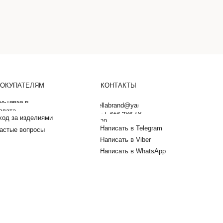
ОКУПАТЕЛЯМ
КОНТАКТЫ
оставка и
barbarellabrand@yandex.ru
плата
+7 919 469 70
ход за изделиями
20
Написать в Telegram
астые вопросы
Написать в Viber
Написать в WhatsApp