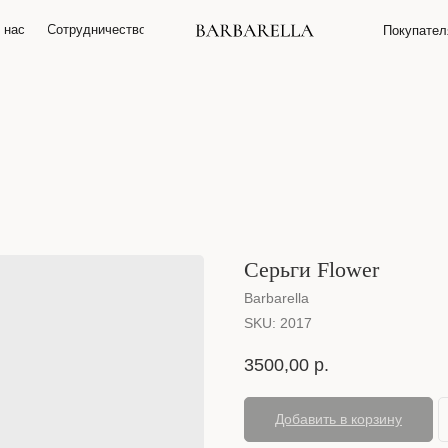
 нас
О нас
Сотрудничество
Сотрудничество
Покупате
Покупате
Серьги Flower
Barbarella
SKU:
2017
3500,00
р.
Добавить в корзину