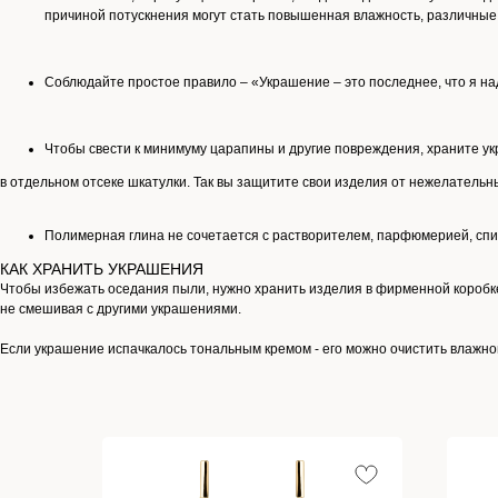
причиной потускнения могут стать повышенная влажность, различные 
Соблюдайте простое правило – «Украшение – это последнее, что я над
Чтобы свести к минимуму царапины и другие повреждения, храните у
в отдельном отсеке шкатулки. Так вы защитите свои изделия от нежелательн
Полимерная глина не сочетается с растворителем, парфюмерией, спи
КАК ХРАНИТЬ УКРАШЕНИЯ
Чтобы избежать оседания пыли, нужно хранить изделия в фирменной коробк
не смешивая с другими украшениями.
Если украшение испачкалось тональным кремом - его можно очистить влажн