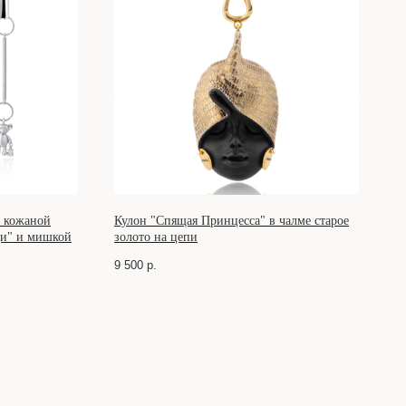
в кожаной
Кулон "Спящая Принцесса" в чалме старое
ди" и мишкой
золото на цепи
9 500
р.