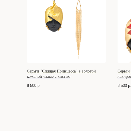
Серьги "Спящая Принцесса" в золотой
Серьги
кожаной чалме с кистью
лакиро
8 500
р.
8 500
р