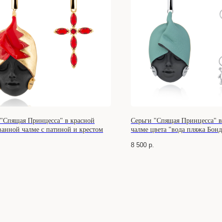
 "Спящая Принцесса" в красной
Серьги "Спящая Принцесса" 
ванной чалме с патиной и крестом
чалме цвета "вода пляжа Бон
.
8 500
р.