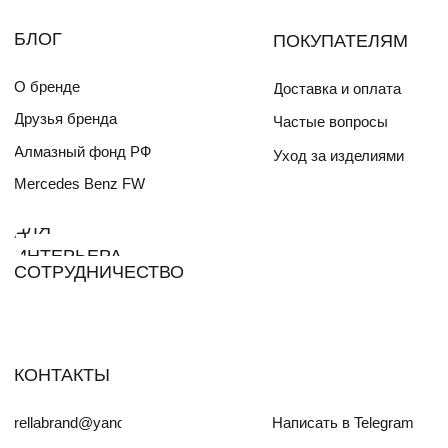
Разработка сайта
skyyellowcat