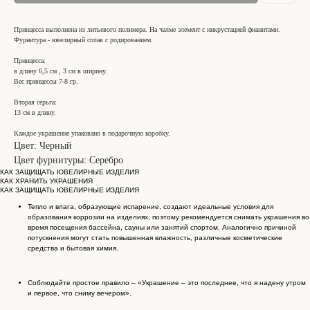
Принцесса выполнена из литьевого полимера. На чалме элемент с инкрустацией фианитами.
Фурнитура - ювелирный сплав с родированием.
Принцесса:
в длину 6,5 см , 3 см в ширину.
Вес принцессы 7-8 гр.
Вторая серьга:
13 см в длину.
Каждое украшение упаковано в подарочную коробку.
Цвет: Черный
Цвет фурнитуры: Серебро
КАК ЗАЩИЩАТЬ ЮВЕЛИРНЫЕ ИЗДЕЛИЯ
КАК ХРАНИТЬ УКРАШЕНИЯ
КАК ЗАЩИЩАТЬ ЮВЕЛИРНЫЕ ИЗДЕЛИЯ
Тепло и влага, образующие испарение, создают идеальные условия для
образования коррозии на изделиях, поэтому рекомендуется снимать украшения во
время посещения бассейна, сауны или занятий спортом. Аналогично причиной
потускнения могут стать повышенная влажность, различные косметические
средства и бытовая химия.
Соблюдайте простое правило – «Украшение – это последнее, что я надену утром
и первое, что сниму вечером».