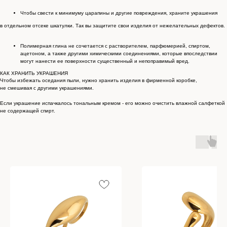
Чтобы свести к минимуму царапины и другие повреждения, храните украшения
в отдельном отсеке шкатулки. Так вы защитите свои изделия от нежелательных дефектов.
Полимерная глина не сочетается с растворителем, парфюмерией, спиртом,
ацетоном, а также другими химическими соединениями, которые впоследствии
могут нанести ее поверхности существенный и непоправимый вред.
КАК ХРАНИТЬ УКРАШЕНИЯ
Чтобы избежать оседания пыли, нужно хранить изделия в фирменной коробке,
не смешивая с другими украшениями.
Если украшение испачкалось тональным кремом - его можно очистить влажной салфеткой
не содержащей спирт.
КАТАЛОГ УКРАШЕНИЙ
Спящая принцесса
Новинки из металла
Кольца
Новинки
Серьги конго
Бестселлеры
Все серьги
% Sale
Браслеты
Сертификат
Колье
Создай свою пару
Эксклюзивные украшения
Для волос