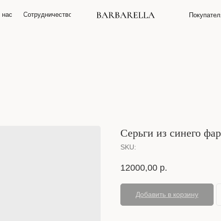
 нас
О нас
Сотрудничество
Сотрудничество
Покупате
Покупате
Серьги из синего фа
SKU:
12000,00
р.
Добавить в корзину