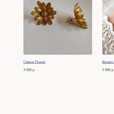
Серьги Flower
Кольцо
3 500
р.
2 800
р