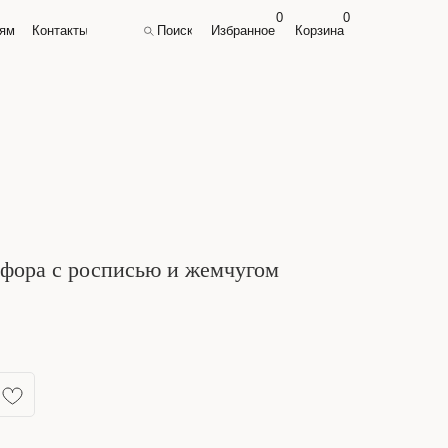
0
0
0
0
лям
лям
Контакты
Контакты
Поиск
Поиск
Избранное
Избранное
Корзина
Корзина
рфора с росписью и жемчугом