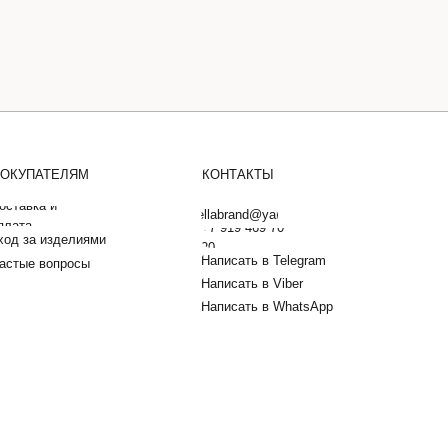
ОКУПАТЕЛЯМ
КОНТАКТЫ
оставка и
barbarellabrand@yandex.ru
плата
+7 919 469 70
ход за изделиями
20
Написать в Telegram
астые вопросы
Написать в Viber
Написать в WhatsApp