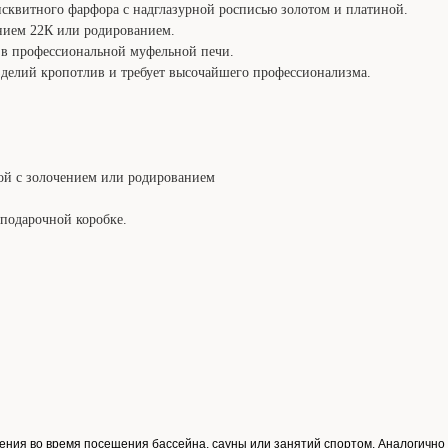
сквитного фарфора с надглазурной росписью золотом и платиной.
нием 22К или родированием.
 в профессиональной муфельной печи.
делий кропотлив и требует высочайшего профессионализма.
ой с золочением или родированием
подарочной коробке.
ения во время посещения бассейна, сауны или занятий спортом. Аналогично