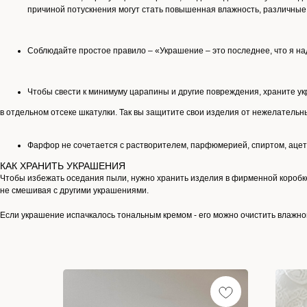
причиной потускнения могут стать повышенная влажность, различные 
Соблюдайте простое правило – «Украшение – это последнее, что я над
Чтобы свести к минимуму царапины и другие повреждения, храните у
в отдельном отсеке шкатулки. Так вы защитите свои изделия от нежелательн
Фарфор не сочетается с растворителем, парфюмерией, спиртом, ацет
КАК ХРАНИТЬ УКРАШЕНИЯ
Чтобы избежать оседания пыли, нужно хранить изделия в фирменной коробк
не смешивая с другими украшениями.
Если украшение испачкалось тональным кремом - его можно очистить влажн