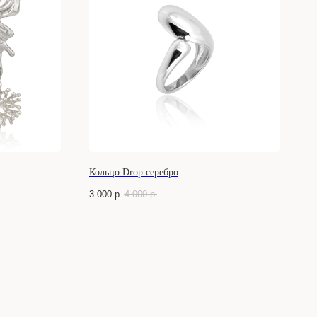
Кольцо Drop серебро
3 000
р.
4 000
р.