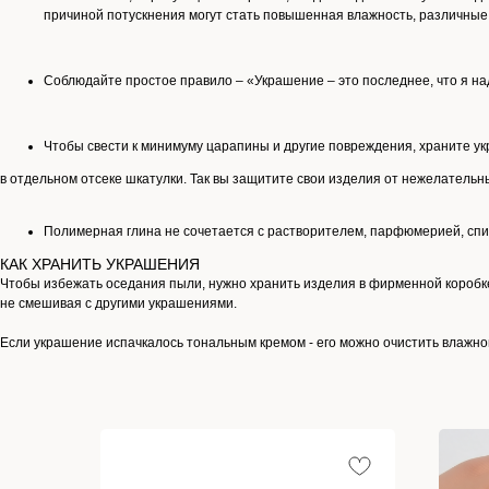
причиной потускнения могут стать повышенная влажность, различные 
Соблюдайте простое правило – «Украшение – это последнее, что я над
Чтобы свести к минимуму царапины и другие повреждения, храните у
в отдельном отсеке шкатулки. Так вы защитите свои изделия от нежелательн
Полимерная глина не сочетается с растворителем, парфюмерией, спи
КАК ХРАНИТЬ УКРАШЕНИЯ
Чтобы избежать оседания пыли, нужно хранить изделия в фирменной коробк
не смешивая с другими украшениями.
Если украшение испачкалось тональным кремом - его можно очистить влажн