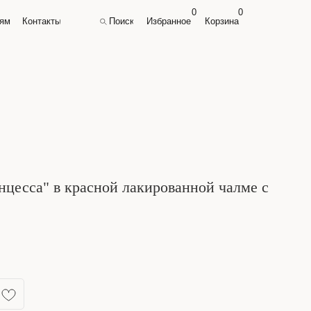
0
0
0
0
лям
лям
Контакты
Контакты
Поиск
Поиск
Избранное
Избранное
Корзина
Корзина
цесса" в красной лакированной чалме с