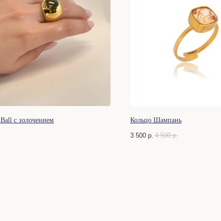
Ball с золочением
Кольцо Шампань
.
3 500
р.
4 500
р.