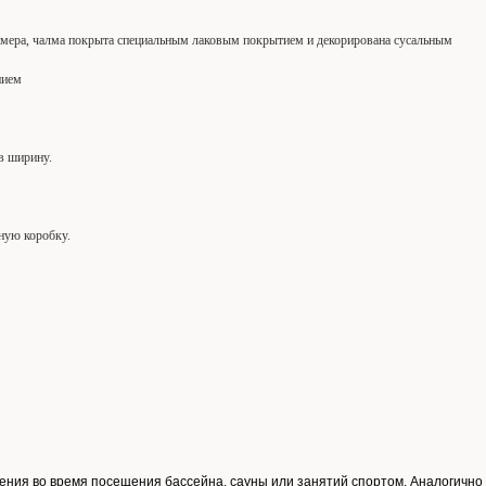
имера, чалма покрыта специальным лаковым покрытием и декорирована сусальным
нием
 в ширину.
ную коробку.
ения во время посещения бассейна, сауны или занятий спортом. Аналогично