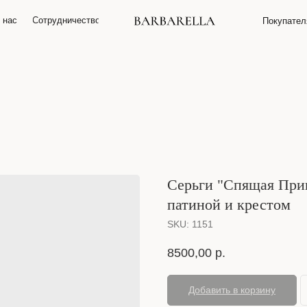
 нас
О нас
Сотрудничество
Сотрудничество
Покупате
Покупате
Серьги "Спящая Прин
патиной и крестом
SKU:
1151
8500,00
р.
Добавить в корзину