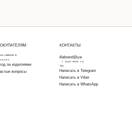
ОКУПАТЕЛЯМ
КОНТАКТЫ
оставка и
barbarellabrand@yandex.ru
плата
+7 919 469 70
ход за изделиями
20
Написать в Telegram
астые вопросы
Написать в Viber
Написать в WhatsApp