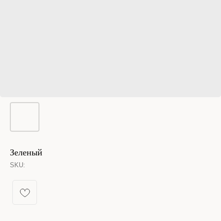
Зеленый
SKU:
КАТАЛОГ УКРАШЕНИЙ
Спящая принцесса
Новинки из металла
Кольца
Новинки