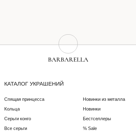
Серьги конго
Бестселлеры
Все серьги
% Sale
Браслеты
Сертификат
Колье
Создай свою пару
Эксклюзивные украшения
Для волос
СПЕЦИАЛЬНЫЕ КОЛЛЕКЦИИ
Barbara
Girls Power
БЛОГ
ПОКУПАТЕЛЯМ
О бренде
Доставка и оплата
Друзья бренда
Частые вопросы
Алмазный фонд РФ
Уход за изделиями
Mercedes Benz FW
ДЛЯ
ИНТЕРЬЕРА
СОТРУДНИЧЕСТВО