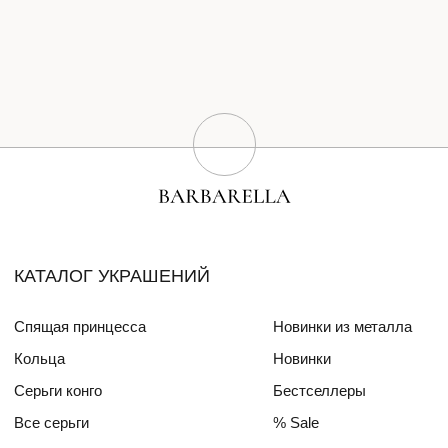
Серьги конго
Бестселлеры
Все серьги
% Sale
Браслеты
Сертификат
Колье
Создай свою пару
Эксклюзивные украшения
Для волос
СПЕЦИАЛЬНЫЕ КОЛЛЕКЦИИ
Barbara
Girls Power
БЛОГ
ПОКУПАТЕЛЯМ
О бренде
Доставка и оплата
Друзья бренда
Частые вопросы
Алмазный фонд РФ
Уход за изделиями
Mercedes Benz FW
ДЛЯ
ИНТЕРЬЕРА
СОТРУДНИЧЕСТВО