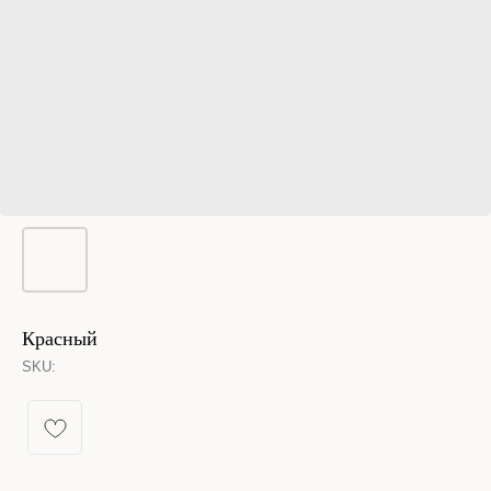
Красный
SKU:
КАТАЛОГ УКРАШЕНИЙ
Спящая принцесса
Новинки из металла
Кольца
Новинки