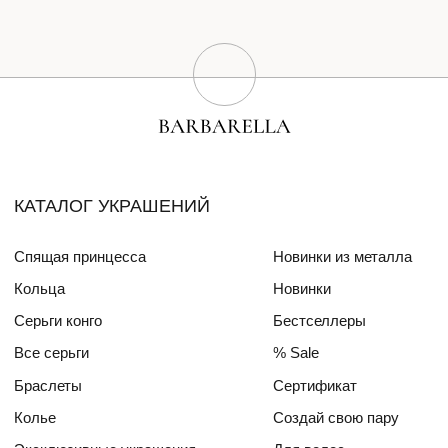
Браслеты
Сертификат
Колье
Создай свою пару
Эксклюзивные украшения
Для волос
СПЕЦИАЛЬНЫЕ КОЛЛЕКЦИИ
Barbara
Girls Power
БЛОГ
ПОКУПАТЕЛЯМ
О бренде
Доставка и оплата
Друзья бренда
Частые вопросы
Алмазный фонд РФ
Уход за изделиями
Mercedes Benz FW
ДЛЯ
ИНТЕРЬЕРА
СОТРУДНИЧЕСТВО
КОНТАКТЫ