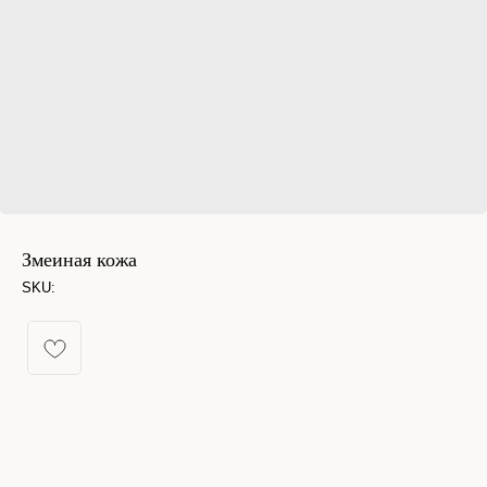
Змеиная кожа
SKU:
КАТАЛОГ УКРАШЕНИЙ
Спящая принцесса
Новинки из металла
Кольца
Новинки
Серьги конго
Бестселлеры
Все серьги
% Sale