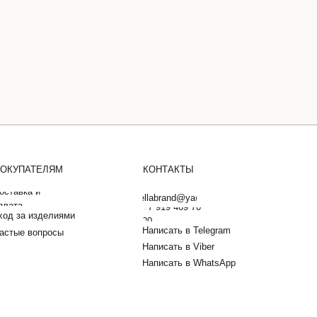
ОКУПАТЕЛЯМ
КОНТАКТЫ
оставка и
barbarellabrand@yandex.ru
плата
+7 919 469 70
ход за изделиями
20
Написать в Telegram
астые вопросы
Написать в Viber
Написать в WhatsApp