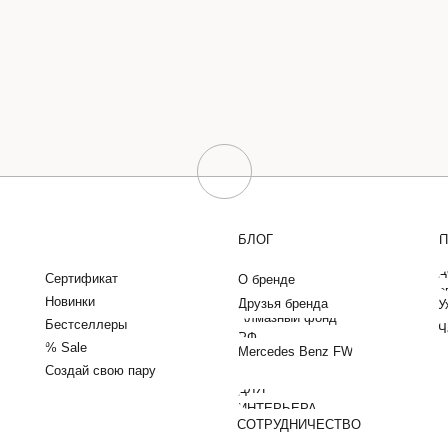
БЛОГ
П
Д
Сертификат
О бренде
о
Новинки
Друзья бренда
У
Алмазный фонд
Бестселлеры
Ч
РФ
% Sale
Mercedes Benz FW
Создай свою пару
ДЛЯ
ИНТЕРЬЕРА
СОТРУДНИЧЕСТВО