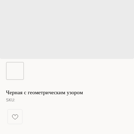
Черная с геометрическим узором
SKU:
КАТАЛОГ УКРАШЕНИЙ
Спящая принцесса
Новинки из металла
Кольца
Новинки