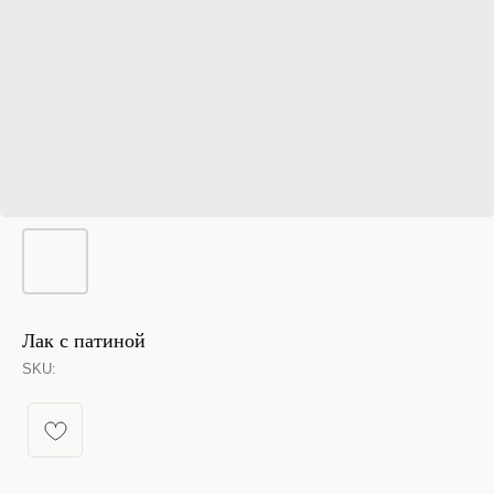
Лак с патиной
SKU:
КАТАЛОГ УКРАШЕНИЙ
Спящая принцесса
Новинки из металла
Кольца
Новинки