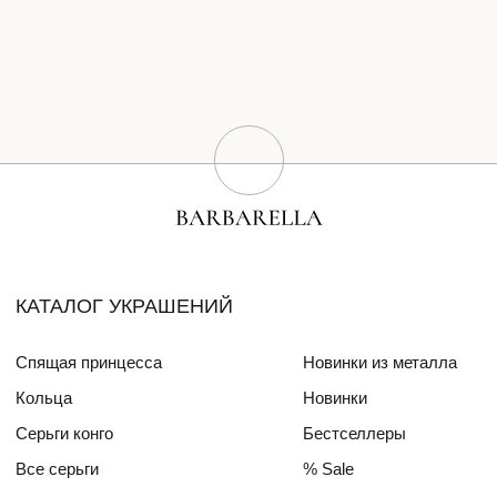
Серьги конго
Бестселлеры
Все серьги
% Sale
Браслеты
Сертификат
Колье
Создай свою пару
Эксклюзивные украшения
Для волос
СПЕЦИАЛЬНЫЕ КОЛЛЕКЦИИ
Barbara
Girls Power
БЛОГ
ПОКУПАТЕЛЯМ
О бренде
Доставка и оплата
Друзья бренда
Частые вопросы
Алмазный фонд РФ
Уход за изделиями
Mercedes Benz FW
ДЛЯ
ИНТЕРЬЕРА
СОТРУДНИЧЕСТВО