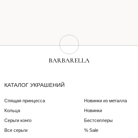
Серьги конго
Бестселлеры
Все серьги
% Sale
Браслеты
Сертификат
Колье
Создай свою пару
Эксклюзивные украшения
Для волос
СПЕЦИАЛЬНЫЕ КОЛЛЕКЦИИ
Barbara
Girls Power
БЛОГ
ПОКУПАТЕЛЯМ
О бренде
Доставка и оплата
Друзья бренда
Частые вопросы
Алмазный фонд РФ
Уход за изделиями
Mercedes Benz FW
ДЛЯ
ИНТЕРЬЕРА
СОТРУДНИЧЕСТВО