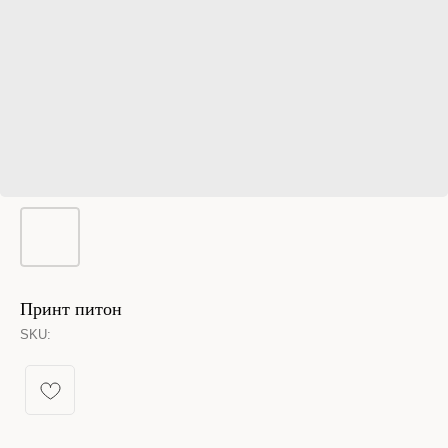
Принт питон
SKU:
КАТАЛОГ УКРАШЕНИЙ
Спящая принцесса
Новинки из металла
Кольца
Новинки