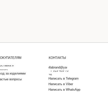
ОКУПАТЕЛЯМ
КОНТАКТЫ
оставка и
barbarellabrand@yandex.ru
плата
+7 919 469 70
ход за изделиями
20
Написать в Telegram
астые вопросы
Написать в Viber
Написать в WhatsApp