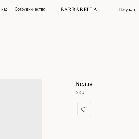
 нас
О нас
Сотрудничество
Сотрудничество
Покупате
Покупате
Белая
SKU: