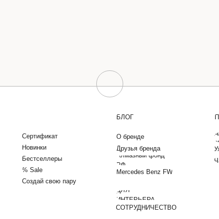
БЛОГ
П
Д
Сертификат
О бренде
о
Новинки
Друзья бренда
У
Алмазный фонд
Бестселлеры
Ч
РФ
% Sale
Mercedes Benz FW
Создай свою пару
ДЛЯ
ИНТЕРЬЕРА
СОТРУДНИЧЕСТВО