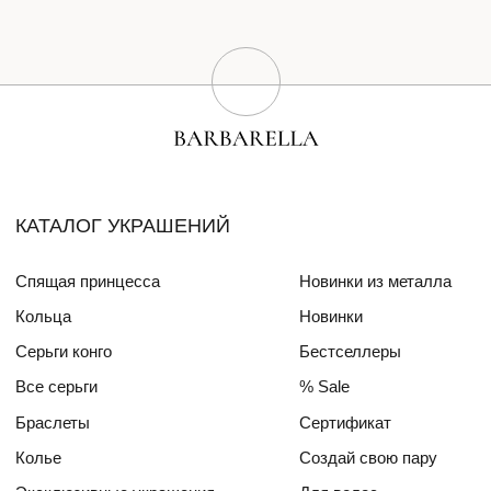
Браслеты
Сертификат
Колье
Создай свою пару
Эксклюзивные украшения
Для волос
СПЕЦИАЛЬНЫЕ КОЛЛЕКЦИИ
Barbara
Girls Power
БЛОГ
ПОКУПАТЕЛЯМ
О бренде
Доставка и оплата
Друзья бренда
Частые вопросы
Алмазный фонд РФ
Уход за изделиями
Mercedes Benz FW
ДЛЯ
ИНТЕРЬЕРА
СОТРУДНИЧЕСТВО
КОНТАКТЫ