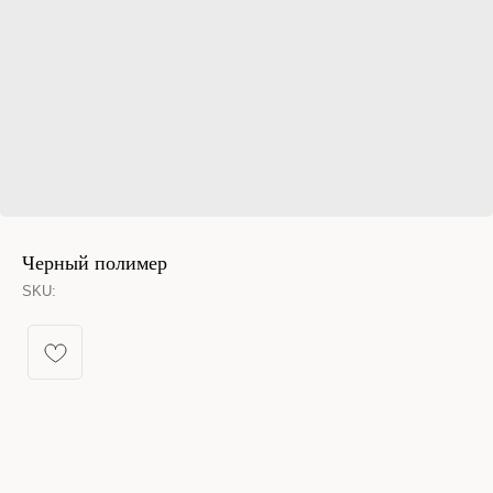
Черный полимер
SKU:
КАТАЛОГ УКРАШЕНИЙ
Спящая принцесса
Новинки из металла
Кольца
Новинки
Серьги конго
Бестселлеры
Все серьги
% Sale