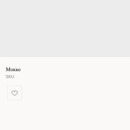
Мокко
SKU:
КАТАЛОГ УКРАШЕНИЙ
Спящая принцесса
Новинки из металла
Кольца
Новинки
Серьги конго
Бестселлеры
Все серьги
% Sale