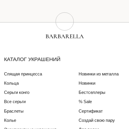
Браслеты
Сертификат
Колье
Создай свою пару
Эксклюзивные украшения
Для волос
СПЕЦИАЛЬНЫЕ КОЛЛЕКЦИИ
Barbara
Girls Power
БЛОГ
ПОКУПАТЕЛЯМ
О бренде
Доставка и оплата
Друзья бренда
Частые вопросы
Алмазный фонд РФ
Уход за изделиями
Mercedes Benz FW
ДЛЯ
ИНТЕРЬЕРА
СОТРУДНИЧЕСТВО
КОНТАКТЫ