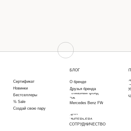
БЛОГ
П
Д
Сертификат
О бренде
о
Новинки
Друзья бренда
У
Алмазный фонд
Бестселлеры
Ч
РФ
% Sale
Mercedes Benz FW
Создай свою пару
ДЛЯ
ИНТЕРЬЕРА
СОТРУДНИЧЕСТВО