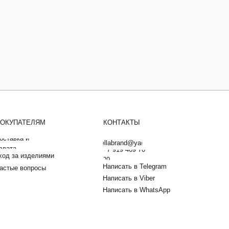
ОКУПАТЕЛЯМ
КОНТАКТЫ
оставка и
barbarellabrand@yandex.ru
плата
+7 919 469 70
ход за изделиями
20
Написать в Telegram
астые вопросы
Написать в Viber
Написать в WhatsApp