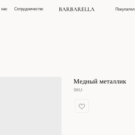
 нас
О нас
Сотрудничество
Сотрудничество
Покупате
Покупате
Медный металлик
SKU: