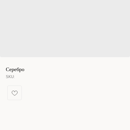
Серебро
SKU:
КАТАЛОГ УКРАШЕНИЙ
Спящая принцесса
Новинки из металла
Кольца
Новинки
Серьги конго
Бестселлеры
Все серьги
% Sale