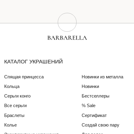
Браслеты
Сертификат
Колье
Создай свою пару
Эксклюзивные украшения
Для волос
СПЕЦИАЛЬНЫЕ КОЛЛЕКЦИИ
Barbara
Girls Power
БЛОГ
ПОКУПАТЕЛЯМ
О бренде
Доставка и оплата
Друзья бренда
Частые вопросы
Алмазный фонд РФ
Уход за изделиями
Mercedes Benz FW
ДЛЯ
ИНТЕРЬЕРА
СОТРУДНИЧЕСТВО
КОНТАКТЫ