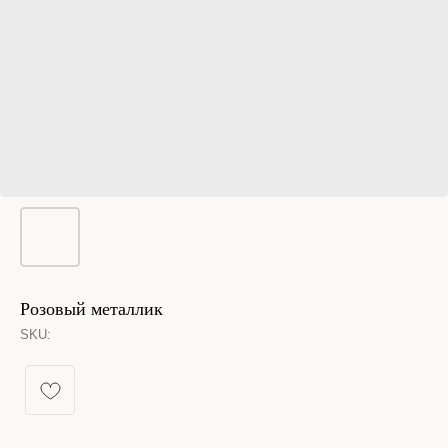
Розовый металлик
SKU:
КАТАЛОГ УКРАШЕНИЙ
Спящая принцесса
Новинки из металла
Кольца
Новинки