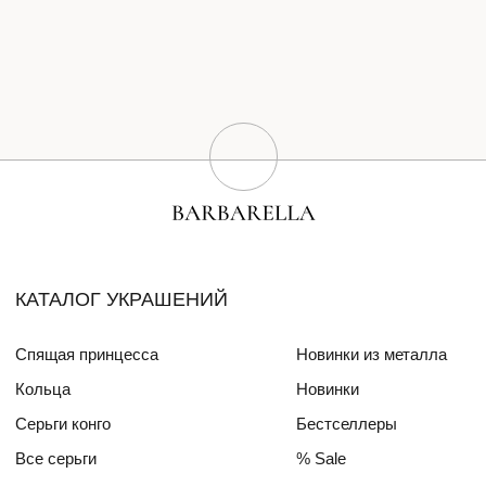
Серьги конго
Бестселлеры
Все серьги
% Sale
Браслеты
Сертификат
Колье
Создай свою пару
Эксклюзивные украшения
Для волос
СПЕЦИАЛЬНЫЕ КОЛЛЕКЦИИ
Barbara
Girls Power
БЛОГ
ПОКУПАТЕЛЯМ
О бренде
Доставка и оплата
Друзья бренда
Частые вопросы
Алмазный фонд РФ
Уход за изделиями
Mercedes Benz FW
ДЛЯ
ИНТЕРЬЕРА
СОТРУДНИЧЕСТВО