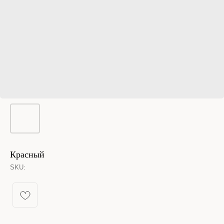
Красный
SKU:
КАТАЛОГ УКРАШЕНИЙ
Спящая принцесса
Новинки из металла
Кольца
Новинки