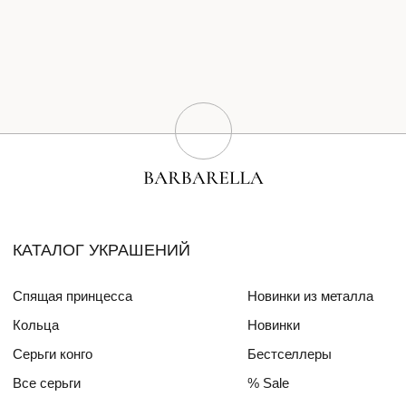
Серьги конго
Бестселлеры
Все серьги
% Sale
Браслеты
Сертификат
Колье
Создай свою пару
Эксклюзивные украшения
Для волос
СПЕЦИАЛЬНЫЕ КОЛЛЕКЦИИ
Barbara
Girls Power
БЛОГ
ПОКУПАТЕЛЯМ
О бренде
Доставка и оплата
Друзья бренда
Частые вопросы
Алмазный фонд РФ
Уход за изделиями
Mercedes Benz FW
ДЛЯ
ИНТЕРЬЕРА
СОТРУДНИЧЕСТВО