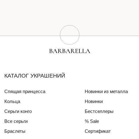
Серьги конго
Бестселлеры
Все серьги
% Sale
Браслеты
Сертификат
Колье
Создай свою пару
Эксклюзивные украшения
Для волос
СПЕЦИАЛЬНЫЕ КОЛЛЕКЦИИ
Barbara
Girls Power
БЛОГ
ПОКУПАТЕЛЯМ
О бренде
Доставка и оплата
Друзья бренда
Частые вопросы
Алмазный фонд РФ
Уход за изделиями
Mercedes Benz FW
ДЛЯ
ИНТЕРЬЕРА
СОТРУДНИЧЕСТВО