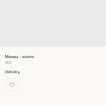
Мишка - золото
SKU:
1500,00
р.
КАТАЛОГ УКРАШЕНИЙ
Спящая принцесса
Новинки из металла
Кольца
Новинки