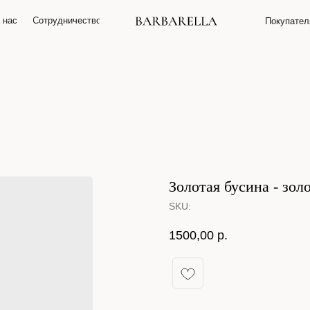
 нас
О нас
Сотрудничество
Сотрудничество
Покупате
Покупате
Золотая бусина - зол
SKU:
1500,00
р.