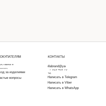
ОКУПАТЕЛЯМ
КОНТАКТЫ
оставка и
barbarellabrand@yandex.ru
плата
+7 919 469 70
ход за изделиями
20
Написать в Telegram
астые вопросы
Написать в Viber
Написать в WhatsApp