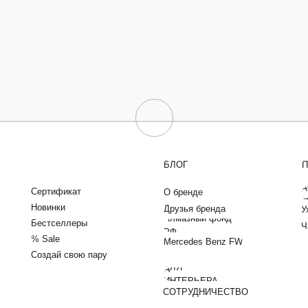
БЛОГ
П
Д
Сертификат
О бренде
о
Новинки
Друзья бренда
У
Алмазный фонд
Бестселлеры
Ч
РФ
% Sale
Mercedes Benz FW
Создай свою пару
ДЛЯ
ИНТЕРЬЕРА
СОТРУДНИЧЕСТВО