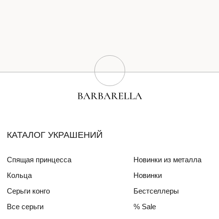
Серьги конго
Бестселлеры
Все серьги
% Sale
Браслеты
Сертификат
Колье
Создай свою пару
Эксклюзивные украшения
Для волос
СПЕЦИАЛЬНЫЕ КОЛЛЕКЦИИ
Barbara
Girls Power
БЛОГ
ПОКУПАТЕЛЯМ
О бренде
Доставка и оплата
Друзья бренда
Частые вопросы
Алмазный фонд РФ
Уход за изделиями
Mercedes Benz FW
ДЛЯ
ИНТЕРЬЕРА
СОТРУДНИЧЕСТВО