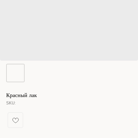
Красный лак
SKU:
КАТАЛОГ УКРАШЕНИЙ
Спящая принцесса
Новинки из металла
Кольца
Новинки