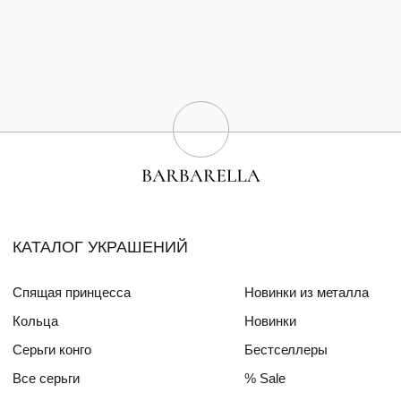
Серьги конго
Бестселлеры
Все серьги
% Sale
Браслеты
Сертификат
Колье
Создай свою пару
Эксклюзивные украшения
Для волос
СПЕЦИАЛЬНЫЕ КОЛЛЕКЦИИ
Barbara
Girls Power
БЛОГ
ПОКУПАТЕЛЯМ
О бренде
Доставка и оплата
Друзья бренда
Частые вопросы
Алмазный фонд РФ
Уход за изделиями
Mercedes Benz FW
ДЛЯ
ИНТЕРЬЕРА
СОТРУДНИЧЕСТВО