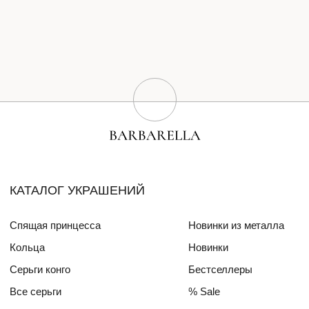
Серьги конго
Бестселлеры
Все серьги
% Sale
Браслеты
Сертификат
Колье
Создай свою пару
Эксклюзивные украшения
Для волос
СПЕЦИАЛЬНЫЕ КОЛЛЕКЦИИ
Barbara
Girls Power
БЛОГ
ПОКУПАТЕЛЯМ
О бренде
Доставка и оплата
Друзья бренда
Частые вопросы
Алмазный фонд РФ
Уход за изделиями
Mercedes Benz FW
ДЛЯ
ИНТЕРЬЕРА
СОТРУДНИЧЕСТВО