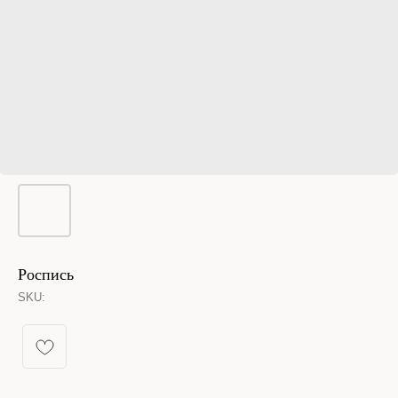
Роспись
SKU:
КАТАЛОГ УКРАШЕНИЙ
Спящая принцесса
Новинки из металла
Кольца
Новинки