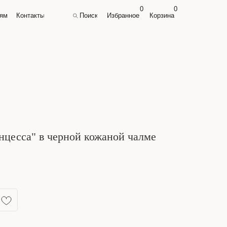
0
0
0
0
лям
лям
Контакты
Контакты
Поиск
Поиск
Избранное
Избранное
Корзина
Корзина
цесса" в черной кожаной чалме