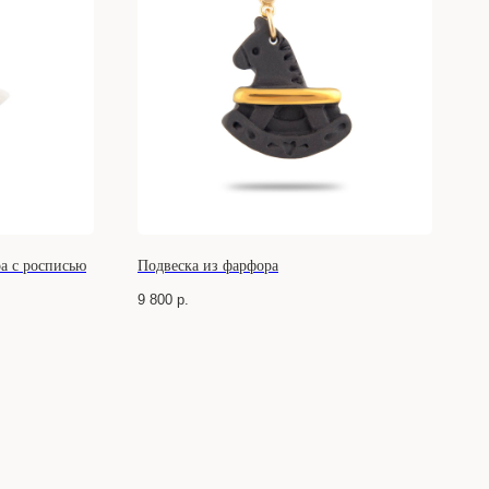
ра с росписью
Подвеска из фарфора
9 800
р.