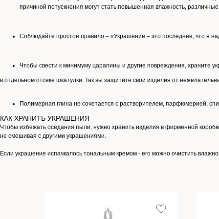
причиной потускнения могут стать повышенная влажность, различные 
Соблюдайте простое правило – «Украшение – это последнее, что я над
Чтобы свести к минимуму царапины и другие повреждения, храните у
в отдельном отсеке шкатулки. Так вы защитите свои изделия от нежелательн
Полимерная глина не сочетается с растворителем, парфюмерией, спи
КАК ХРАНИТЬ УКРАШЕНИЯ
Чтобы избежать оседания пыли, нужно хранить изделия в фирменной коробк
не смешивая с другими украшениями.
Если украшение испачкалось тональным кремом - его можно очистить влажн