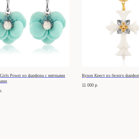
Girls Power из фарфора с мятными
Кулон Крест из белого фарфо
ками
11 000
р.
р.