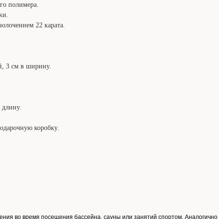
го полимера.
жи.
золочением 22 карата.
й, 3 см в ширину.
 длину.
одарочную коробку.
ения во время посещения бассейна, сауны или занятий спортом. Аналогично