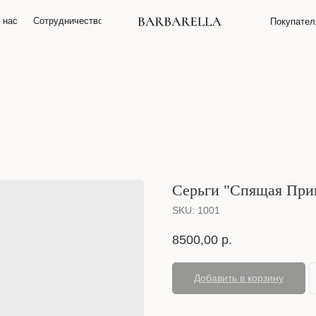
 нас
О нас
Сотрудничество
Сотрудничество
Покупате
Покупате
Серьги "Спящая Прин
SKU:
1001
8500,00
р.
Добавить в корзину