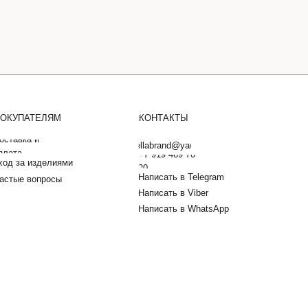
ОКУПАТЕЛЯМ
КОНТАКТЫ
оставка и
barbarellabrand@yandex.ru
плата
+7 919 469 70
ход за изделиями
20
Написать в Telegram
астые вопросы
Написать в Viber
Написать в WhatsApp