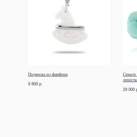
Подвеска из фарфора
Серьги 
лепест
9 800
р.
29 000